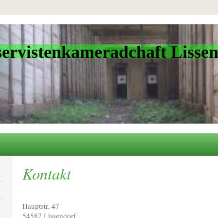
istenkameradchaft Lissen
Kontakt
Hauptstr. 47
54587
Lissendorf